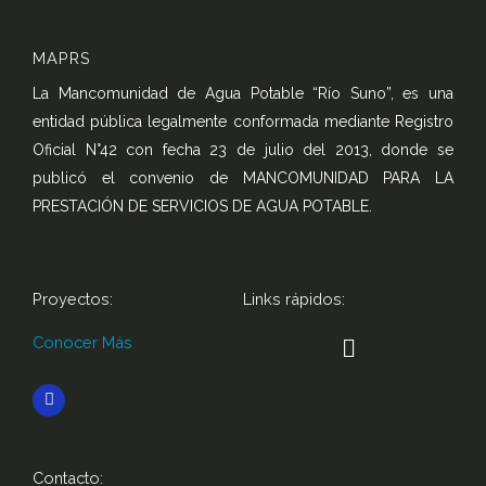
MAPRS
La Mancomunidad de Agua Potable “Río Suno”, es una
entidad pública legalmente conformada mediante Registro
Oficial N°42 con fecha 23 de julio del 2013, donde se
publicó el convenio de MANCOMUNIDAD PARA LA
PRESTACIÓN DE SERVICIOS DE AGUA POTABLE.
Proyectos:
Links rápidos:
Menú
Conocer Más
F
a
c
e
b
o
Contacto: