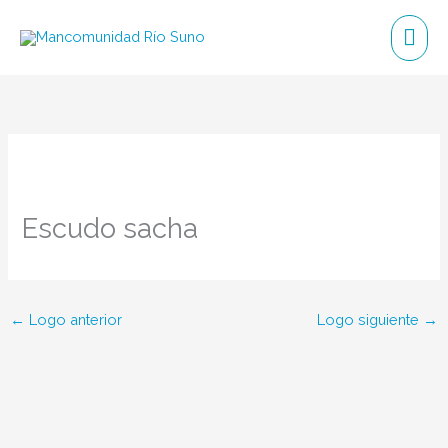
Ir
Me
al
Prin
contenido
Escudo sacha
←
Logo anterior
Logo siguiente
→