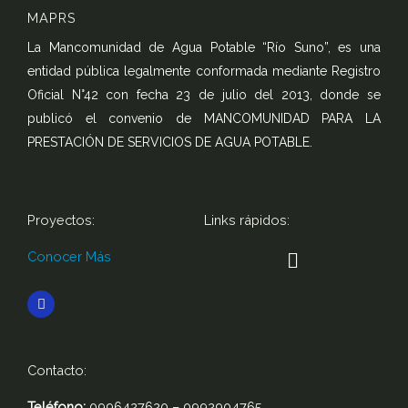
MAPRS
La Mancomunidad de Agua Potable “Río Suno”, es una
entidad pública legalmente conformada mediante Registro
Oficial N°42 con fecha 23 de julio del 2013, donde se
publicó el convenio de MANCOMUNIDAD PARA LA
PRESTACIÓN DE SERVICIOS DE AGUA POTABLE.
Proyectos:
Links rápidos:
Menú
Conocer Más
F
a
c
e
b
o
Contacto:
o
k
-
Teléfono:
0996427620 – 0992904765